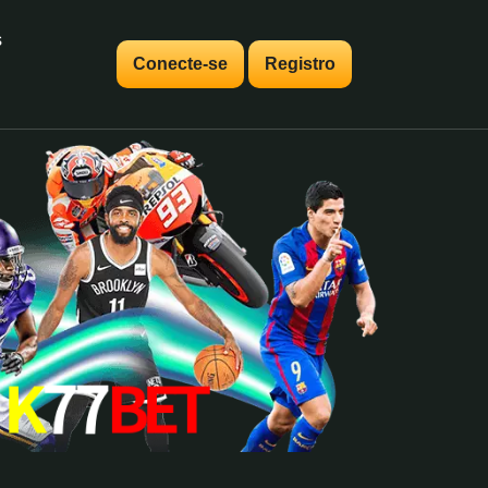
s
Conecte-se
Registro