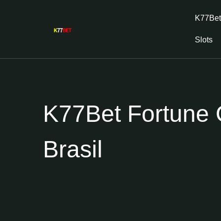
K77Bet
Slots
K77Bet Fortune 
Brasil