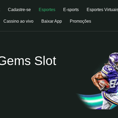
Cadastre-se
Esportes
E-sports
Esportes Virtuai
Cassino ao vivo
Baixar App
Promoções
Gems Slot