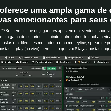
 oferece uma ampla gama de 
vas emocionantes para seus 
a K77Bet permite que os jogadores apostem em eventos esportivo
la gama de esportes, incluindo, entre outros, futebol americano
 apostas em diferentes mercados, como moneyline, spread de po
ostas in-play (ao vivo), permitindo que você faça apostas enqu