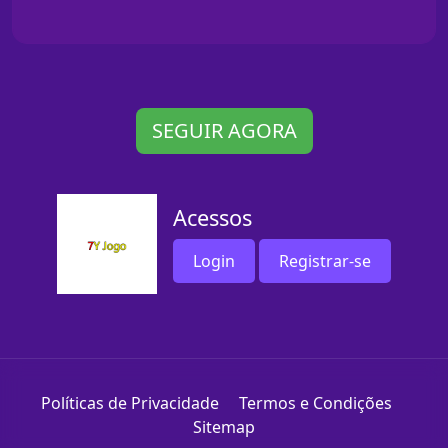
SEGUIR AGORA
Acessos
Login
Registrar-se
Políticas de Privacidade
Termos e Condições
Sitemap