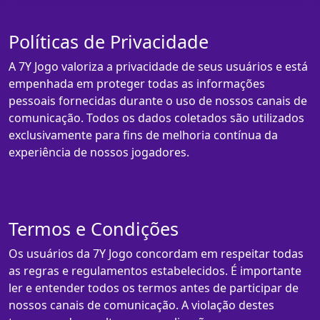
Políticas de Privacidade
A 7Y Jogo valoriza a privacidade de seus usuários e está
empenhada em proteger todas as informações
pessoais fornecidas durante o uso de nossos canais de
comunicação. Todos os dados coletados são utilizados
exclusivamente para fins de melhoria contínua da
experiência de nossos jogadores.
Termos e Condições
Os usuários da 7Y Jogo concordam em respeitar todas
as regras e regulamentos estabelecidos. É importante
ler e entender todos os termos antes de participar de
nossos canais de comunicação. A violação destes