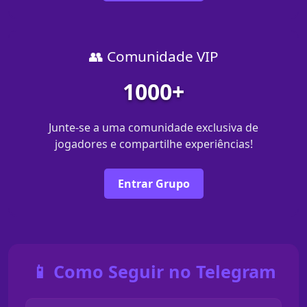
👥 Comunidade VIP
1000+
Junte-se a uma comunidade exclusiva de
jogadores e compartilhe experiências!
Entrar Grupo
📱 Como Seguir no Telegram