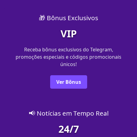
🎁 Bônus Exclusivos
VIP
Receba bônus exclusivos do Telegram,
promoções especiais e códigos promocionais
únicos!
Ver Bônus
📢 Notícias em Tempo Real
24/7