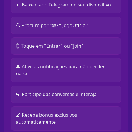
📱 Baixe o app Telegram no seu dispositivo
🔍 Procure por "@7Y JogoOficial"
👆 Toque em "Entrar" ou "Join"
🔔 Ative as notificações para não perder
nada
💬 Participe das conversas e interaja
🎁 Receba bônus exclusivos
automaticamente