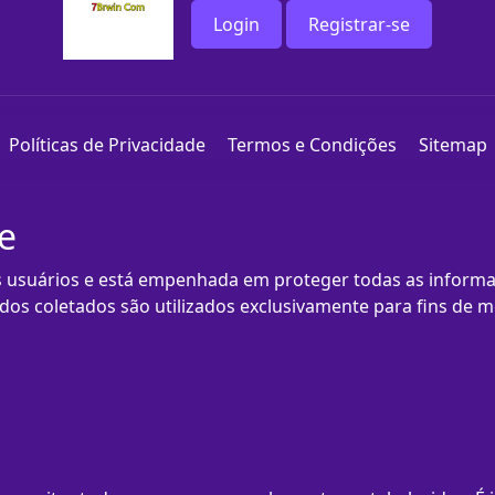
Login
Registrar-se
Políticas de Privacidade
Termos e Condições
Sitemap
de
us usuários e está empenhada em proteger todas as informa
os coletados são utilizados exclusivamente para fins de m