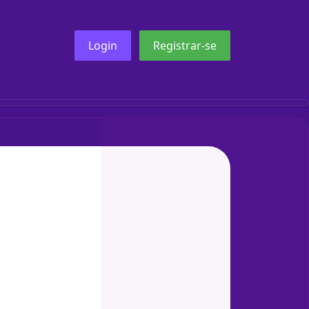
Login
Registrar-se