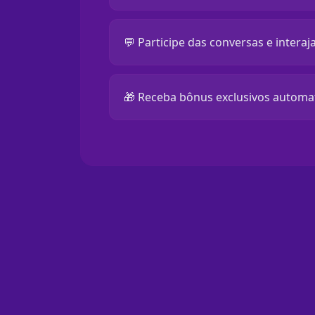
💬 Participe das conversas e interaj
🎁 Receba bônus exclusivos autom