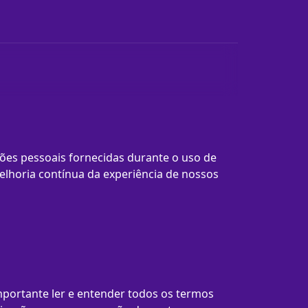
ões pessoais fornecidas durante o uso de
elhoria contínua da experiência de nossos
portante ler e entender todos os termos