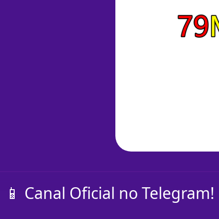
📱 Canal Oficial no Telegram!