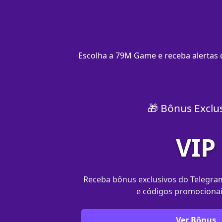
Escolha a 79M Game e receba alertas 
🎁 Bônus Exclu
VIP
Receba bônus exclusivos do Telegra
e códigos promocionai
Ver Bônus