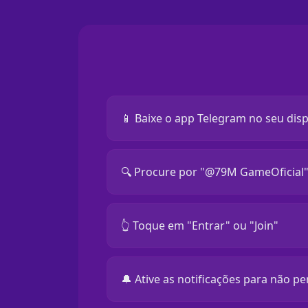
📱 Baixe o app Telegram no seu disp
🔍 Procure por "@79M GameOficial
👆 Toque em "Entrar" ou "Join"
🔔 Ative as notificações para não p