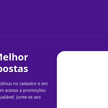
Melhor
postas
bônus no cadastro e em
em acesso a promoções
ualável. Junte-se aos