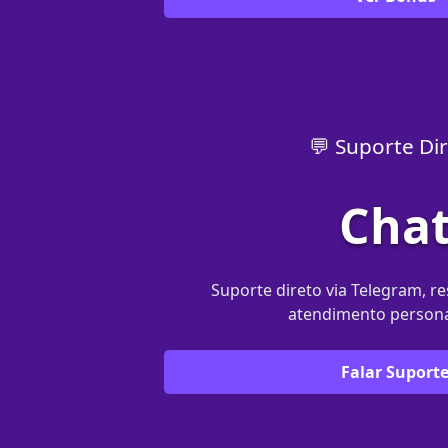
💬 Suporte Di
Cha
Suporte direto via Telegram, r
atendimento persona
Falar Suport