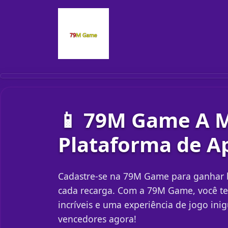
📱 79M Game A 
Plataforma de A
Cadastre-se na 79M Game para ganhar 
cada recarga. Com a 79M Game, você t
incríveis e uma experiência de jogo inig
vencedores agora!