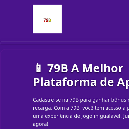
📱 79B A Melhor
Plataforma de A
Cadastre-se na 79B para ganhar bônus 
recarga. Com a 79B, você tem acesso a 
uma experiência de jogo inigualável. J
agora!