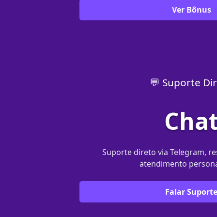
Ver Bônus
💬 Suporte Di
Cha
Suporte direto via Telegram, r
atendimento persona
Falar Suport