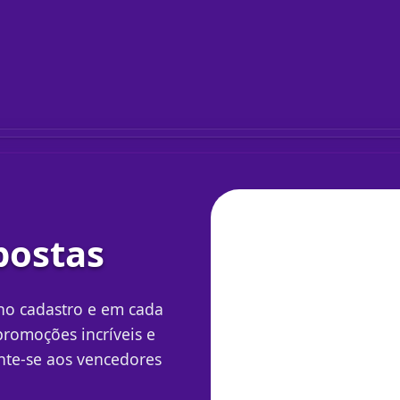
postas
no cadastro e em cada
promoções incríveis e
unte-se aos vencedores