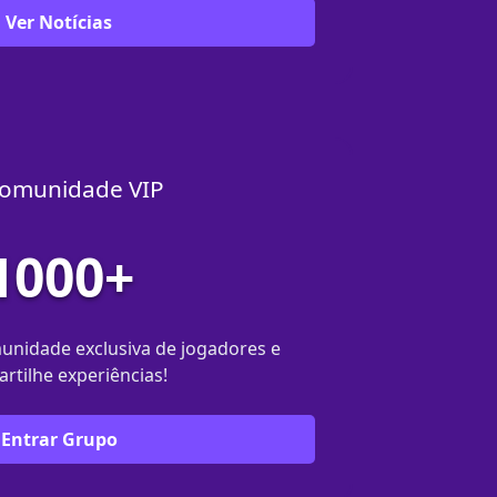
Ver Notícias
Comunidade VIP
1000+
unidade exclusiva de jogadores e
rtilhe experiências!
Entrar Grupo