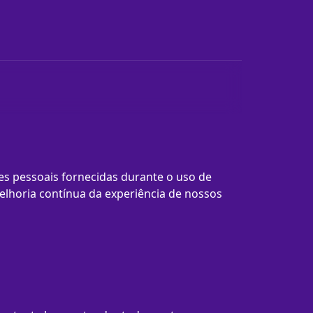
es pessoais fornecidas durante o uso de
elhoria contínua da experiência de nossos