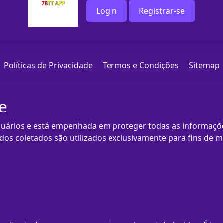
Login
Registrar-se
Políticas de Privacidade
Termos e Condições
Sitemap
de
usuários e está empenhada em proteger todas as informaçõ
os coletados são utilizados exclusivamente para fins de m