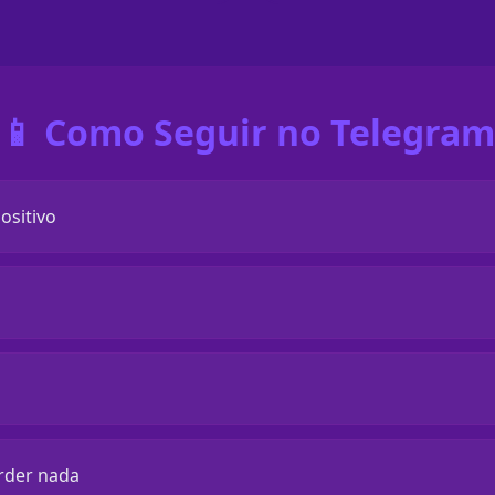
📱 Como Seguir no Telegram
ositivo
erder nada