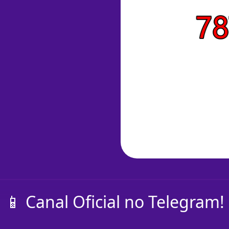
📱 Canal Oficial no Telegram!