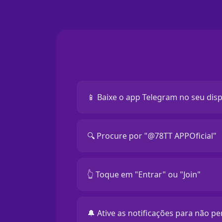
📱 Baixe o app Telegram no seu disp
🔍 Procure por "@78TT APPOficial"
👆 Toque em "Entrar" ou "Join"
🔔 Ative as notificações para não p