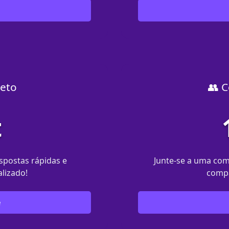
reto
👥 
t
espostas rápidas e
Junte-se a uma com
lizado!
compa
e