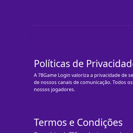
Políticas de Privacida
A 78Game Login valoriza a privacidade de 
de nossos canais de comunicação. Todos os 
nossos jogadores.
Termos e Condições