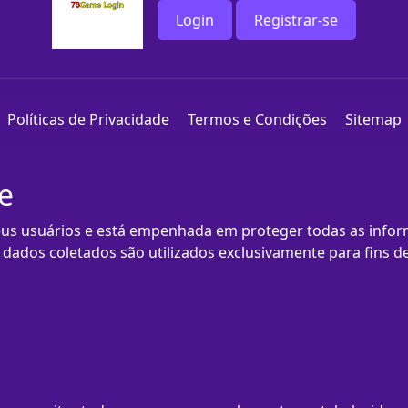
Login
Registrar-se
Políticas de Privacidade
Termos e Condições
Sitemap
de
seus usuários e está empenhada em proteger todas as infor
dados coletados são utilizados exclusivamente para fins d