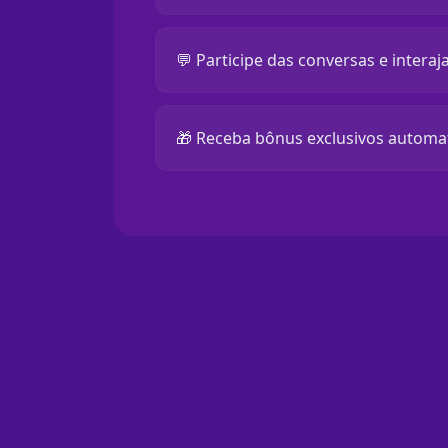
💬 Participe das conversas e interaj
🎁 Receba bônus exclusivos autom