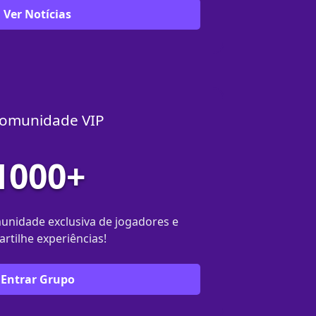
Ver Notícias
Comunidade VIP
1000+
unidade exclusiva de jogadores e
rtilhe experiências!
Entrar Grupo