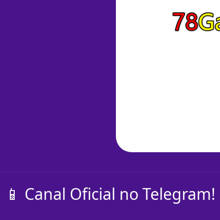
📱 Canal Oficial no Telegram!