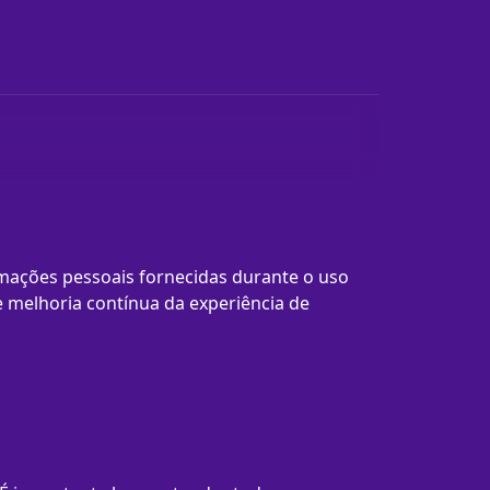
mações pessoais fornecidas durante o uso
e melhoria contínua da experiência de