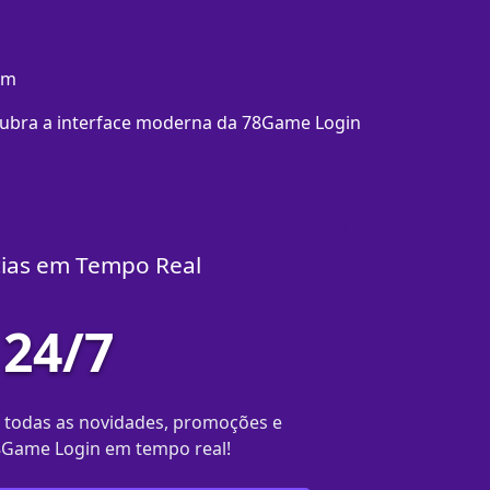
am
scubra a interface moderna da 78Game Login
cias em Tempo Real
24/7
e todas as novidades, promoções e
8Game Login em tempo real!