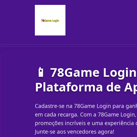
📱 78Game Login
Plataforma de A
Cadastre-se na 78Game Login para ganh
em cada recarga. Com a 78Game Login, 
promoções incríveis e uma experiência d
Junte-se aos vencedores agora!