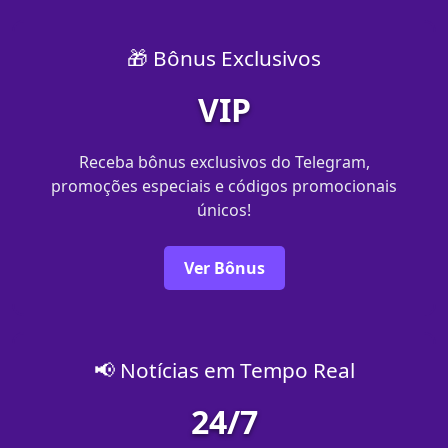
🎁 Bônus Exclusivos
VIP
Receba bônus exclusivos do Telegram,
promoções especiais e códigos promocionais
únicos!
Ver Bônus
📢 Notícias em Tempo Real
24/7