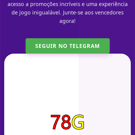
acesso a promoções incríveis e uma experiência
de jogo inigualável. Junte-se aos vencedores
agora!
SEGUIR NO TELEGRAM