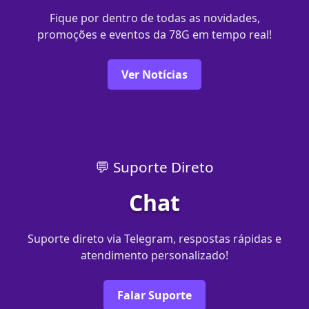
Fique por dentro de todas as novidades,
promoções e eventos da 78G em tempo real!
Ver Notícias
💬 Suporte Direto
Chat
Suporte direto via Telegram, respostas rápidas e
atendimento personalizado!
Falar Suporte