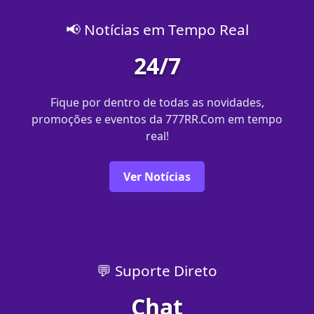
📢 Notícias em Tempo Real
24/7
Fique por dentro de todas as novidades,
promoções e eventos da 777RR.Com em tempo
real!
Ver Notícias
💬 Suporte Direto
Chat