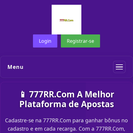
Login
Registrar-se
Menu
📱 777RR.Com A Melhor
Plataforma de Apostas
Cadastre-se na 777RR.Com para ganhar bônus no
cadastro e em cada recarga. Com a 777RR.Com,