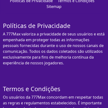
Políticas de Privacidade
Termos e Condições
Sitemap
Políticas de Privacidade
A 777Max valoriza a privacidade de seus usuários e está
empenhada em proteger todas as informações
pessoais fornecidas durante o uso de nossos canais de
comunicação. Todos os dados coletados são utilizados
exclusivamente para fins de melhoria contínua da
experiência de nossos jogadores.
Termos e Condições
Os usuários da 777Max concordam em respeitar todas
as regras e regulamentos estabelecidos. É importante