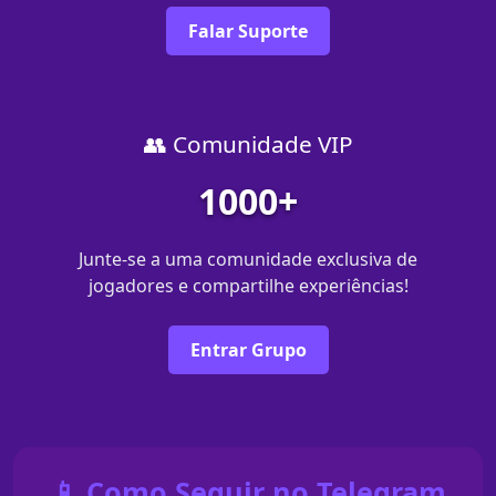
Falar Suporte
👥 Comunidade VIP
1000+
Junte-se a uma comunidade exclusiva de
jogadores e compartilhe experiências!
Entrar Grupo
📱 Como Seguir no Telegram