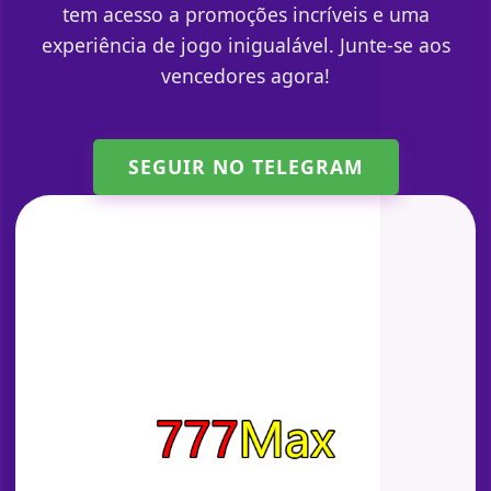
tem acesso a promoções incríveis e uma
experiência de jogo inigualável. Junte-se aos
vencedores agora!
SEGUIR NO TELEGRAM