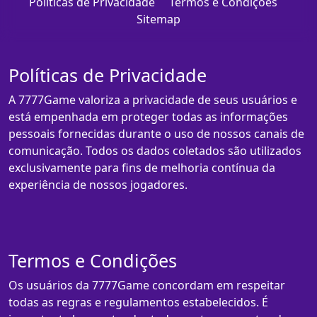
Políticas de Privacidade
Termos e Condições
Sitemap
Políticas de Privacidade
A 7777Game valoriza a privacidade de seus usuários e
está empenhada em proteger todas as informações
pessoais fornecidas durante o uso de nossos canais de
comunicação. Todos os dados coletados são utilizados
exclusivamente para fins de melhoria contínua da
experiência de nossos jogadores.
Termos e Condições
Os usuários da 7777Game concordam em respeitar
todas as regras e regulamentos estabelecidos. É