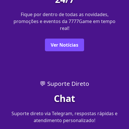
Fique por dentro de todas as novidades,
promoções e eventos da 7777Game em tempo
real!
Ver Notícias
💬 Suporte Direto
Chat
Suporte direto via Telegram, respostas rápidas e
atendimento personalizado!