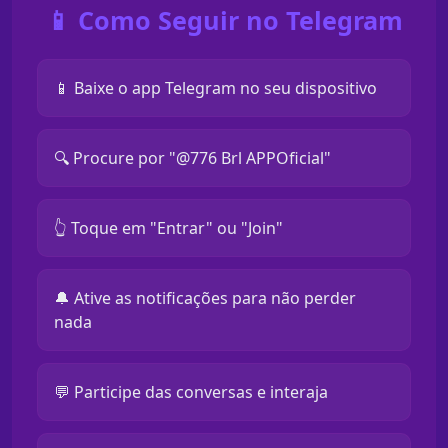
📱 Como Seguir no Telegram
📱 Baixe o app Telegram no seu dispositivo
🔍 Procure por "@776 Brl APPOficial"
👆 Toque em "Entrar" ou "Join"
🔔 Ative as notificações para não perder
nada
💬 Participe das conversas e interaja