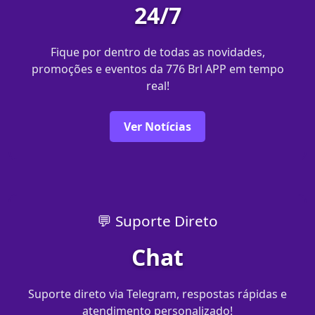
24/7
Fique por dentro de todas as novidades,
promoções e eventos da 776 Brl APP em tempo
real!
Ver Notícias
💬 Suporte Direto
Chat
Suporte direto via Telegram, respostas rápidas e
atendimento personalizado!