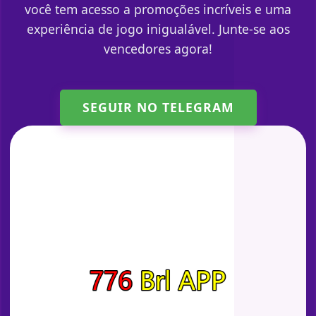
você tem acesso a promoções incríveis e uma
experiência de jogo inigualável. Junte-se aos
vencedores agora!
SEGUIR NO TELEGRAM