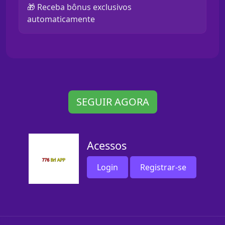
🎁 Receba bônus exclusivos
automaticamente
SEGUIR AGORA
Acessos
Login
Registrar-se