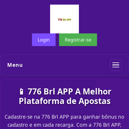
Login
Registrar-se
Menu
📱 776 Brl APP A Melhor
Plataforma de Apostas
Cadastre-se na 776 Brl APP para ganhar bônus no
cadastro e em cada recarga. Com a 776 Brl APP,