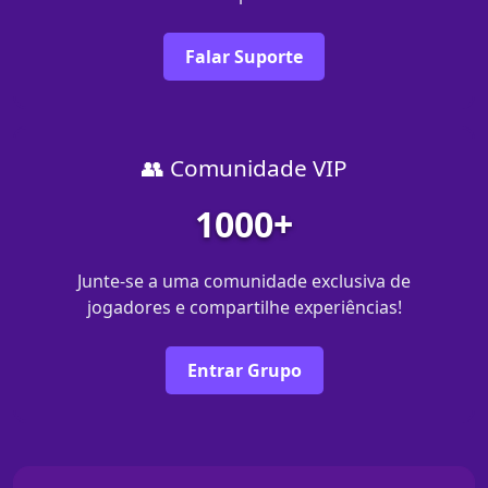
Falar Suporte
👥 Comunidade VIP
1000+
Junte-se a uma comunidade exclusiva de
jogadores e compartilhe experiências!
Entrar Grupo