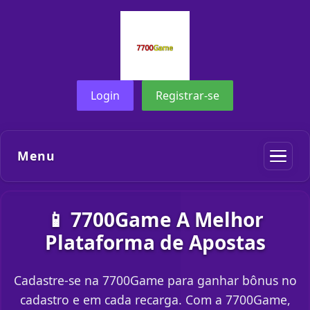
Login
Registrar-se
Menu
📱 7700Game A Melhor
Plataforma de Apostas
Cadastre-se na 7700Game para ganhar bônus no
cadastro e em cada recarga. Com a 7700Game,