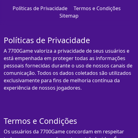
Políticas de Privacidade
Termos e Condições
Sitemap
Políticas de Privacidade
A 7700Game valoriza a privacidade de seus usuários e
está empenhada em proteger todas as informações
pessoais fornecidas durante o uso de nossos canais de
comunicação. Todos os dados coletados são utilizados
exclusivamente para fins de melhoria contínua da
experiência de nossos jogadores.
Termos e Condições
Os usuários da 7700Game concordam em respeitar