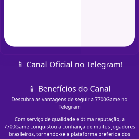
📱 Canal Oficial no Telegram!
📱 Benefícios do Canal
Descubra as vantagens de seguir a 7700Game no
Telegram
Com serviço de qualidade e ótima reputação, a
7700Game conquistou a confiança de muitos jogadores
brasileiros, tornando-se a plataforma preferida dos