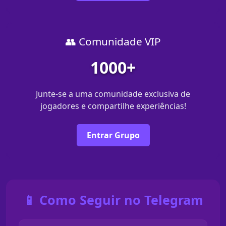
👥 Comunidade VIP
1000+
Junte-se a uma comunidade exclusiva de
jogadores e compartilhe experiências!
Entrar Grupo
📱 Como Seguir no Telegram