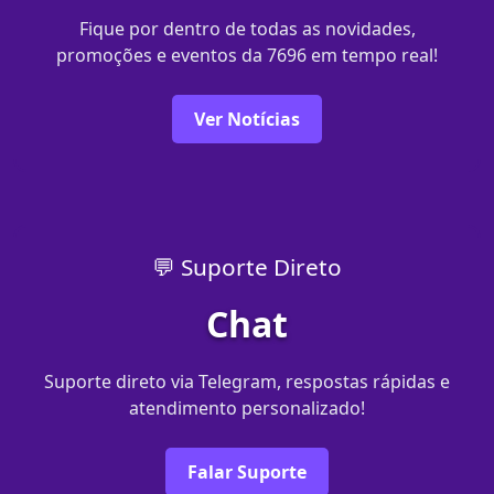
Fique por dentro de todas as novidades,
promoções e eventos da 7696 em tempo real!
Ver Notícias
💬 Suporte Direto
Chat
Suporte direto via Telegram, respostas rápidas e
atendimento personalizado!
Falar Suporte