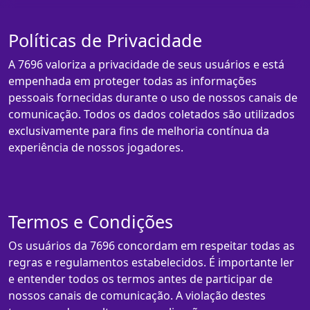
Políticas de Privacidade
A 7696 valoriza a privacidade de seus usuários e está
empenhada em proteger todas as informações
pessoais fornecidas durante o uso de nossos canais de
comunicação. Todos os dados coletados são utilizados
exclusivamente para fins de melhoria contínua da
experiência de nossos jogadores.
Termos e Condições
Os usuários da 7696 concordam em respeitar todas as
regras e regulamentos estabelecidos. É importante ler
e entender todos os termos antes de participar de
nossos canais de comunicação. A violação destes