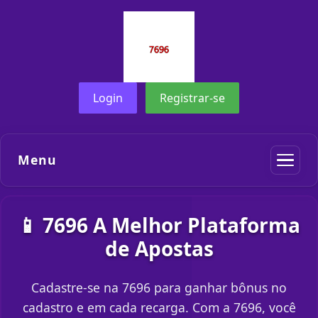
Login
Registrar-se
Menu
📱 7696 A Melhor Plataforma
de Apostas
Cadastre-se na 7696 para ganhar bônus no
cadastro e em cada recarga. Com a 7696, você