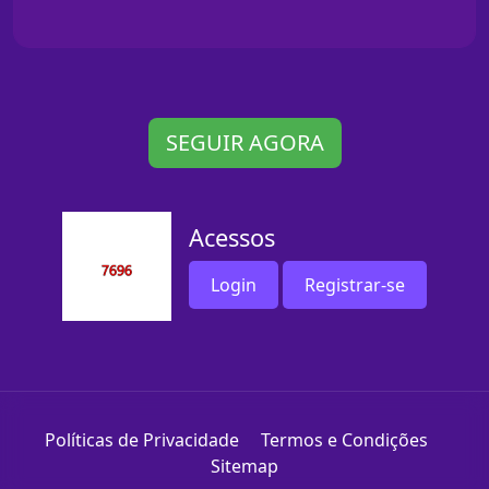
SEGUIR AGORA
Acessos
Login
Registrar-se
Políticas de Privacidade
Termos e Condições
Sitemap