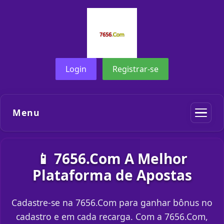
Login
Registrar-se
Menu
📱 7656.Com A Melhor
Plataforma de Apostas
Cadastre-se na 7656.Com para ganhar bônus no
cadastro e em cada recarga. Com a 7656.Com,