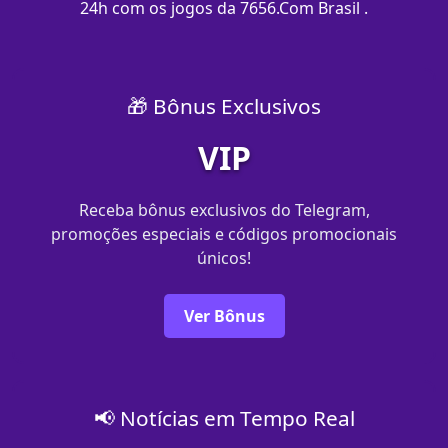
24h com os jogos da 7656.Com Brasil .
🎁 Bônus Exclusivos
VIP
Receba bônus exclusivos do Telegram,
promoções especiais e códigos promocionais
únicos!
Ver Bônus
📢 Notícias em Tempo Real