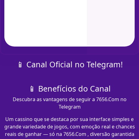
📱 Canal Oficial no Telegram!
📱 Benefícios do Canal
Descubra as vantagens de seguir a 7656.Com no
Telegram
Um cassino que se destaca por sua interface simples e
grande variedade de jogos, com emoção real e chances
reais de ganhar — só na 7656.Com , diversão garantida