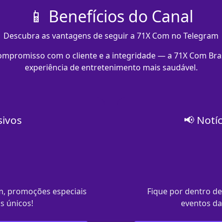
📱 Benefícios do Canal
Descubra as vantagens de seguir a 71X Com no Telegram
mpromisso com o cliente e a integridade — a 71X Com Bra
experiência de entretenimento mais saudável.
sivos
📢 Notí
m, promoções especiais
Fique por dentro d
s únicos!
eventos da