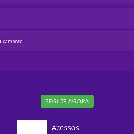
a
aticamente
SEGUIR AGORA
Acessos