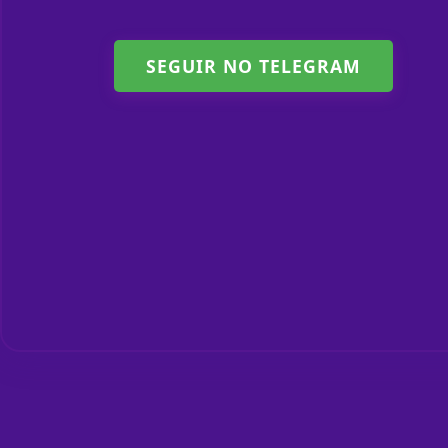
SEGUIR NO TELEGRAM