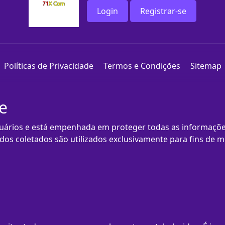
Login
Registrar-se
Políticas de Privacidade
Termos e Condições
Sitemap
de
suários e está empenhada em proteger todas as informaçõe
os coletados são utilizados exclusivamente para fins de m