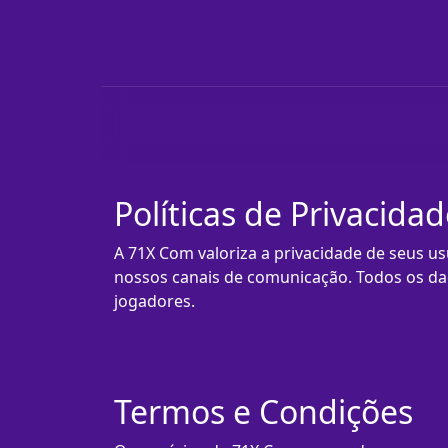
Políticas de Privacida
A 71X Com valoriza a privacidade de seus u
nossos canais de comunicação. Todos os dad
jogadores.
Termos e Condições