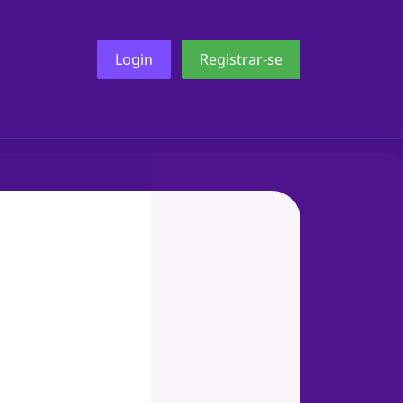
Login
Registrar-se