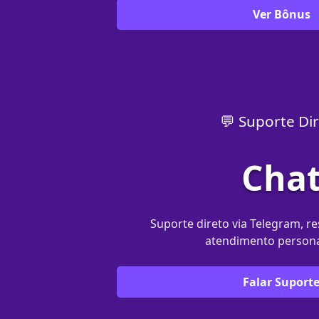
Ver Bônus
💬 Suporte Di
Cha
Suporte direto via Telegram, r
atendimento persona
Falar Suport