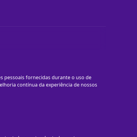
s pessoais fornecidas durante o uso de
elhoria contínua da experiência de nossos