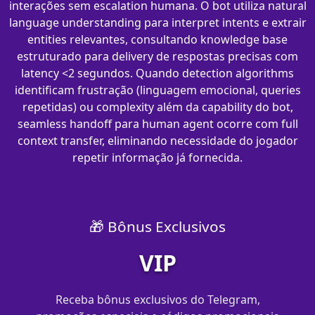
interações sem escalation humana. O bot utiliza natural
language understanding para interpret intents e extrair
entities relevantes, consultando knowledge base
estruturado para delivery de respostas precisas com
latency <2 segundos. Quando detection algorithms
identificam frustração (linguagem emocional, queries
repetidas) ou complexity além da capability do bot,
seamless handoff para human agent ocorre com full
context transfer, eliminando necessidade do jogador
repetir informação já fornecida.
🎁 Bônus Exclusivos
VIP
Receba bônus exclusivos do Telegram,