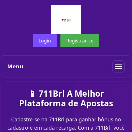
Login
Registrar-se
Menu
📱 711Brl A Melhor
Plataforma de Apostas
Cadastre-se na 711Brl para ganhar bônus no
cadastro e em cada recarga. Com a 711Brl, você