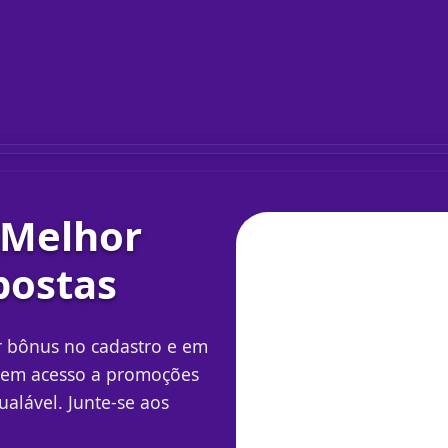
 Melhor
postas
r bônus no cadastro e em
 tem acesso a promoções
ualável. Junte-se aos