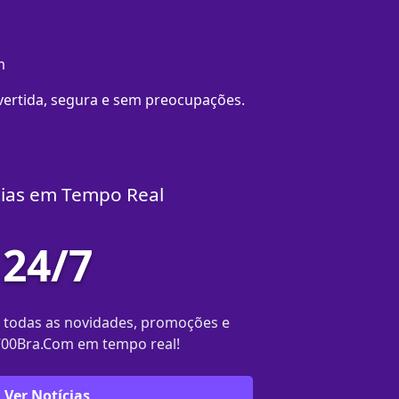
m
ertida, segura e sem preocupações.
cias em Tempo Real
24/7
e todas as novidades, promoções e
700Bra.Com em tempo real!
Ver Notícias