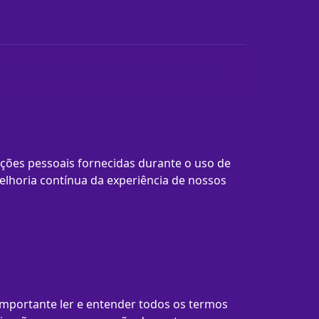
ções pessoais fornecidas durante o uso de
elhoria contínua da experiência de nossos
importante ler e entender todos os termos