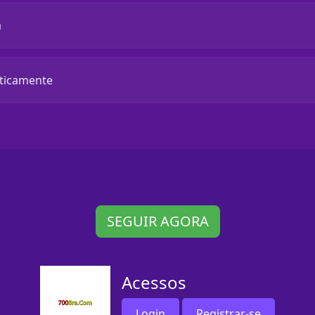
a
aticamente
SEGUIR AGORA
Acessos
Login
Registrar-se