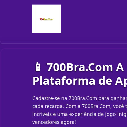
📱 700Bra.Com A
Plataforma de A
Cadastre-se na 700Bra.Com para ganha
cada recarga. Com a 700Bra.Com, você
incríveis e uma experiência de jogo inig
vencedores agora!