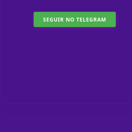
SEGUIR NO TELEGRAM