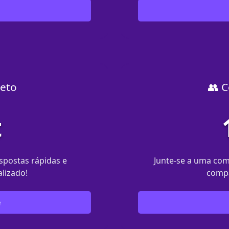
reto
👥 
t
espostas rápidas e
Junte-se a uma com
lizado!
compa
e