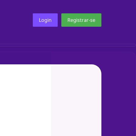
Login
Registrar-se