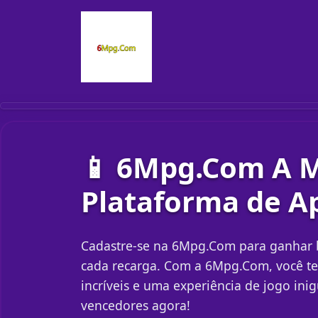
📱 6Mpg.Com A 
Plataforma de A
Cadastre-se na 6Mpg.Com para ganhar 
cada recarga. Com a 6Mpg.Com, você t
incríveis e uma experiência de jogo inig
vencedores agora!