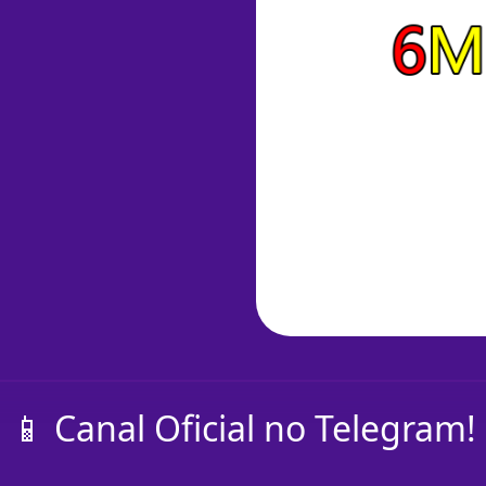
📱 Canal Oficial no Telegram!