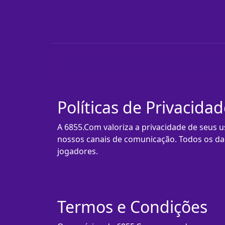
Políticas de Privacida
A 6855.Com valoriza a privacidade de seus 
nossos canais de comunicação. Todos os dad
jogadores.
Termos e Condições