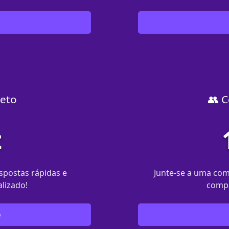
reto
👥 
t
espostas rápidas e
Junte-se a uma com
lizado!
compa
e