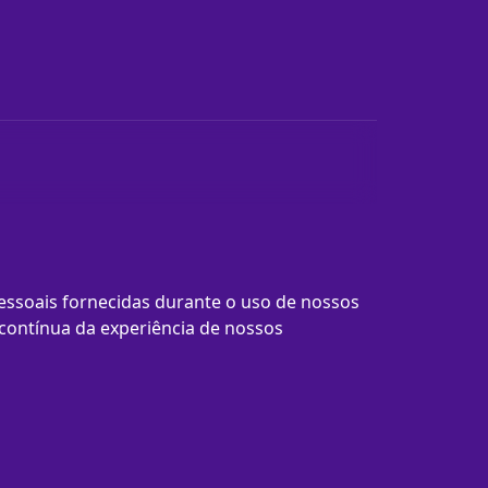
essoais fornecidas durante o uso de nossos
 contínua da experiência de nossos