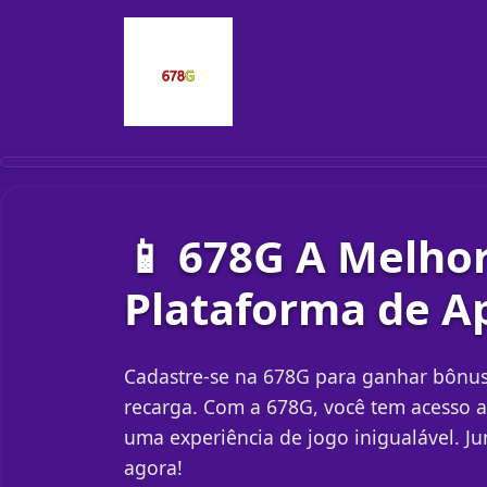
📱 678G A Melho
Plataforma de A
Cadastre-se na 678G para ganhar bônus
recarga. Com a 678G, você tem acesso a
uma experiência de jogo inigualável. J
agora!