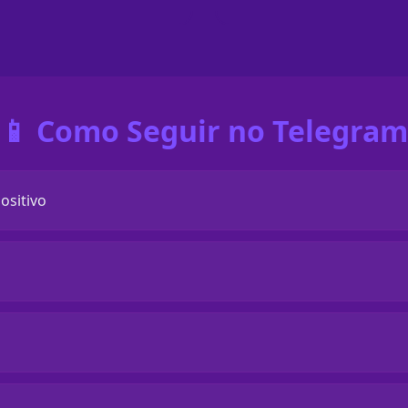
📱 Como Seguir no Telegram
ositivo