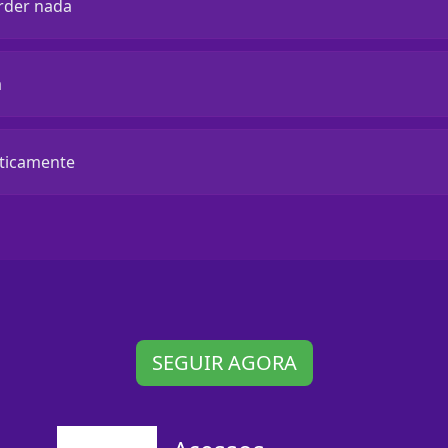
erder nada
a
aticamente
SEGUIR AGORA