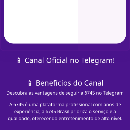
📱 Canal Oficial no Telegram!
📱 Benefícios do Canal
Descubra as vantagens de seguir a 6745 no Telegram
A 6745 é uma plataforma profissional com anos de
experiência; a 6745 Brasil prioriza o serviço e a
qualidade, oferecendo entretenimento de alto nível.