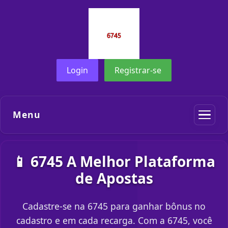
Login
Registrar-se
Menu
📱 6745 A Melhor Plataforma
de Apostas
Cadastre-se na 6745 para ganhar bônus no
cadastro e em cada recarga. Com a 6745, você