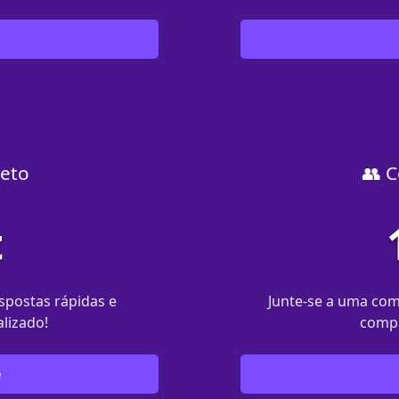
reto
👥 
t
espostas rápidas e
Junte-se a uma com
lizado!
compa
e