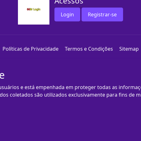
Acessos
Login
Registrar-se
Políticas de Privacidade
Termos e Condições
Sitemap
de
s usuários e está empenhada em proteger todas as informaç
os coletados são utilizados exclusivamente para fins de m