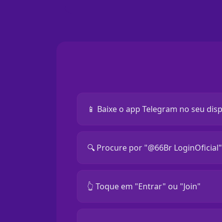
📱 Baixe o app Telegram no seu disp
🔍 Procure por "@66Br LoginOficial"
👆 Toque em "Entrar" ou "Join"