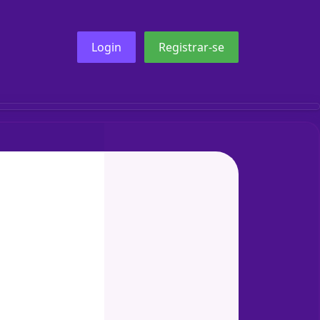
Login
Registrar-se