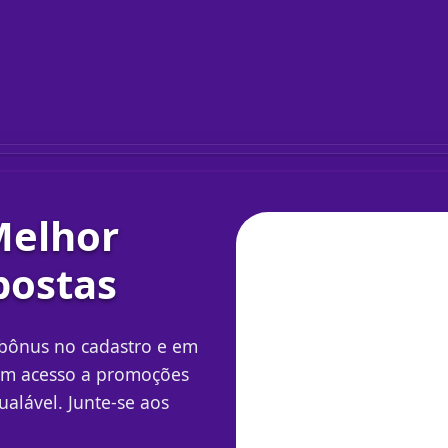
Melhor
postas
 bônus no cadastro e em
tem acesso a promoções
ualável. Junte-se aos