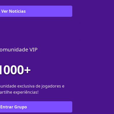
Ver Notícias
Comunidade VIP
1000+
unidade exclusiva de jogadores e
rtilhe experiências!
Entrar Grupo