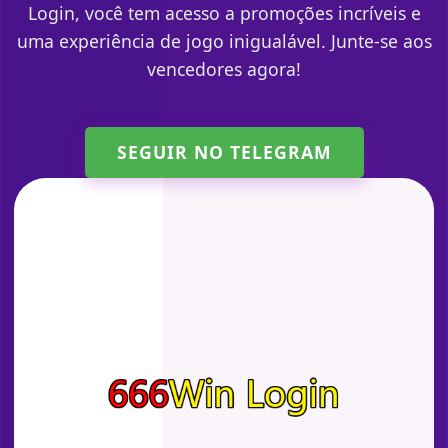
Login, você tem acesso a promoções incríveis e
uma experiência de jogo inigualável. Junte-se aos
vencedores agora!
SEGUIR NO TELEGRAM