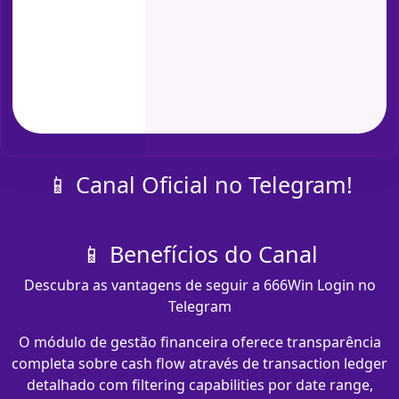
📱 Canal Oficial no Telegram!
📱 Benefícios do Canal
Descubra as vantagens de seguir a 666Win Login no
Telegram
O módulo de gestão financeira oferece transparência
completa sobre cash flow através de transaction ledger
detalhado com filtering capabilities por date range,