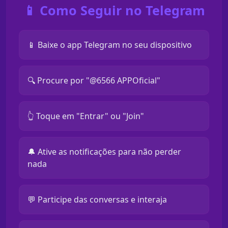
📱 Como Seguir no Telegram
📱 Baixe o app Telegram no seu dispositivo
🔍 Procure por "@6566 APPOficial"
👆 Toque em "Entrar" ou "Join"
🔔 Ative as notificações para não perder
nada
💬 Participe das conversas e interaja