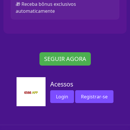
🎁 Receba bônus exclusivos
automaticamente
SEGUIR AGORA
Acessos
Login
Registrar-se