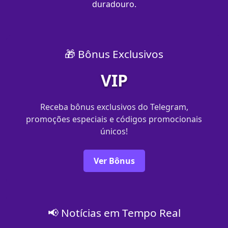
duradouro.
🎁 Bônus Exclusivos
VIP
Receba bônus exclusivos do Telegram,
promoções especiais e códigos promocionais
únicos!
Ver Bônus
📢 Notícias em Tempo Real