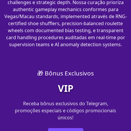
challenges e strategic depth. Nossa curação prioriza
authentic gameplay mechanics conformes para
Vegas/Macau standards, implemented através de RNG-
certified shoe shufflers, precision-balanced roulette
wheels com documented bias testing, e transparent
card handling procedures auditadas em real-time por
supervision teams e AI anomaly detection systems.
🎁 Bônus Exclusivos
VIP
Receba bônus exclusivos do Telegram,
promoções especiais e códigos promocionais
únicos!