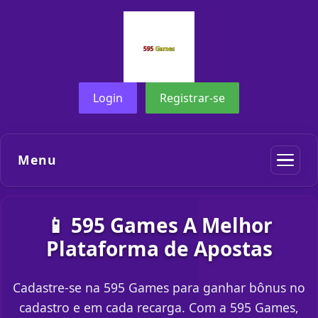
Login
Registrar-se
Menu
📱 595 Games A Melhor
Plataforma de Apostas
Cadastre-se na 595 Games para ganhar bônus no
cadastro e em cada recarga. Com a 595 Games,