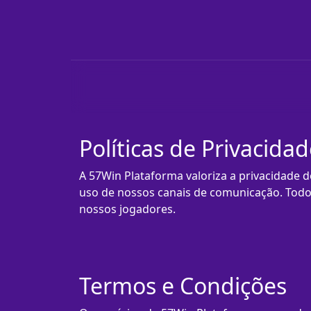
Políticas de Privacida
A 57Win Plataforma valoriza a privacidade 
uso de nossos canais de comunicação. Todos
nossos jogadores.
Termos e Condições