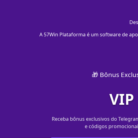
Des
A 57Win Plataforma é um software de apost
🎁 Bônus Exclu
VIP
Receba bônus exclusivos do Telegra
e códigos promocionai