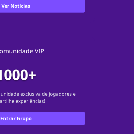
Ver Notícias
Comunidade VIP
1000+
unidade exclusiva de jogadores e
rtilhe experiências!
Entrar Grupo