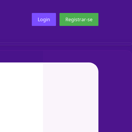
Login
Registrar-se