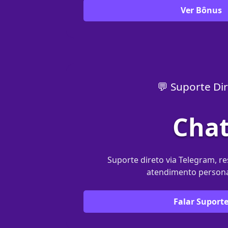
Ver Bônus
💬 Suporte Di
Cha
Suporte direto via Telegram, r
atendimento persona
Falar Suport