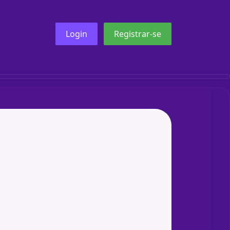
Login
Registrar-se