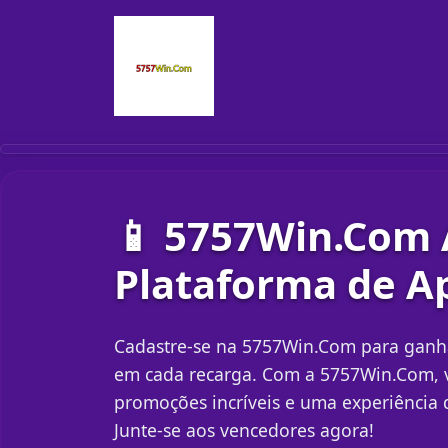
📱 5757Win.Com 
Plataforma de A
Cadastre-se na 5757Win.Com para ganh
em cada recarga. Com a 5757Win.Com, 
promoções incríveis e uma experiência d
Junte-se aos vencedores agora!