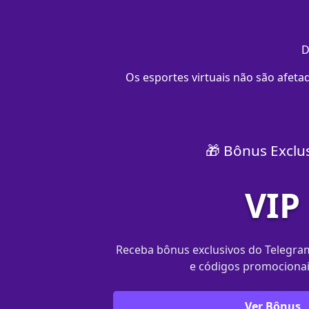
D
Os esportes virtuais não são afeta
🎁 Bônus Exclu
VIP
Receba bônus exclusivos do Telegra
e códigos promocionai
Ver Bônus