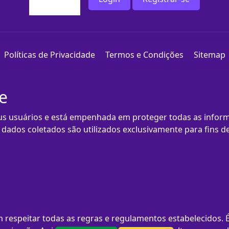
Políticas de Privacidade
Termos e Condições
Sitemap
de
eus usuários e está empenhada em proteger todas as infor
dados coletados são utilizados exclusivamente para fins d
espeitar todas as regras e regulamentos estabelecidos. É