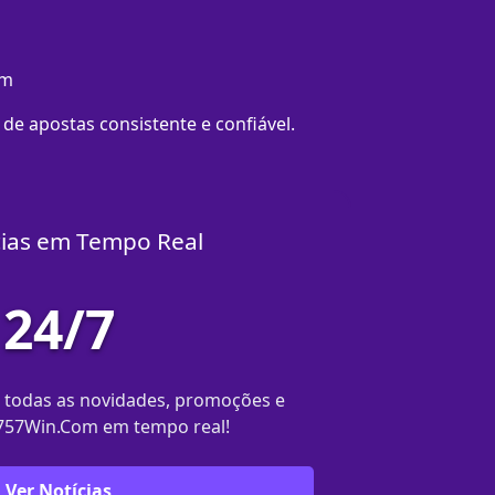
am
de apostas consistente e confiável.
cias em Tempo Real
24/7
e todas as novidades, promoções e
757Win.Com em tempo real!
Ver Notícias