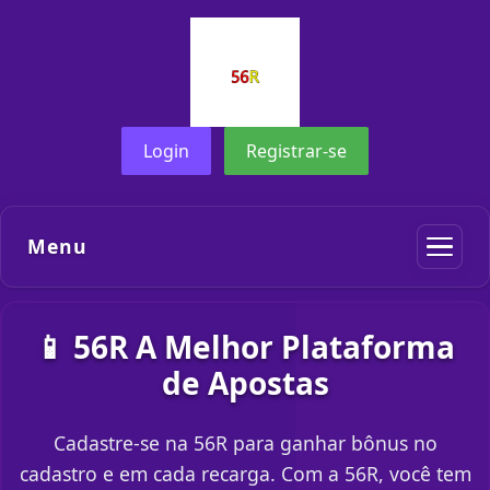
Login
Registrar-se
Menu
📱 56R A Melhor Plataforma
de Apostas
Cadastre-se na 56R para ganhar bônus no
cadastro e em cada recarga. Com a 56R, você tem