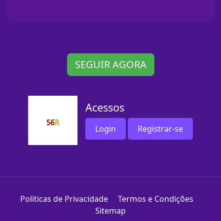
SEGUIR AGORA
Acessos
Login
Registrar-se
Políticas de Privacidade
Termos e Condições
Sitemap