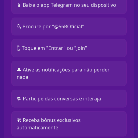
📱 Baixe o app Telegram no seu dispositivo
🔍 Procure por "@56ROficial"
👆 Toque em "Entrar" ou "Join"
🔔 Ative as notificações para não perder
nada
💬 Participe das conversas e interaja
🎁 Receba bônus exclusivos
automaticamente