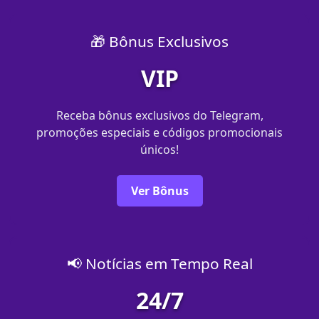
🎁 Bônus Exclusivos
VIP
Receba bônus exclusivos do Telegram,
promoções especiais e códigos promocionais
únicos!
Ver Bônus
📢 Notícias em Tempo Real
24/7