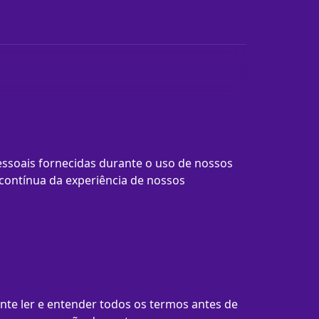
essoais fornecidas durante o uso de nossos
 contínua da experiência de nossos
nte ler e entender todos os termos antes de