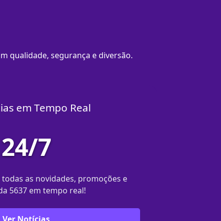
am qualidade, segurança e diversão.
cias em Tempo Real
24/7
e todas as novidades, promoções e
da 5637 em tempo real!
Ver Notícias