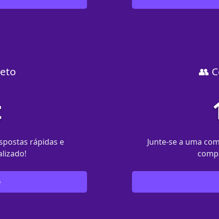
reto
👥 
t
espostas rápidas e
Junte-se a uma com
lizado!
compa
e