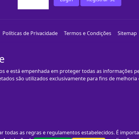
Políticas de Privacidade
Termos e Condições
Sitemap
de
rios e está empenhada em proteger todas as informações p
tados são utilizados exclusivamente para fins de melhoria
 todas as regras e regulamentos estabelecidos. É importa