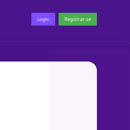
Login
Registrar-se