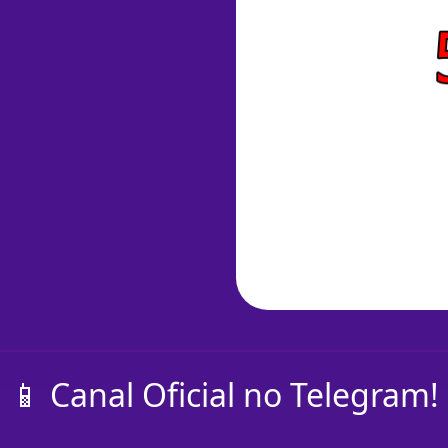
📱 Canal Oficial no Telegram!