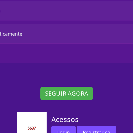
a
aticamente
SEGUIR AGORA
Acessos
Login
Registrar-se