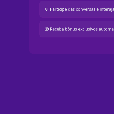
💬 Participe das conversas e interaj
🎁 Receba bônus exclusivos autom