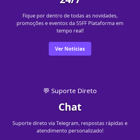
Fique por dentro de todas as novidades,
promoções e eventos da 55FF Plataforma em
tempo real!
Ver Notícias
💬 Suporte Direto
Chat
Suporte direto via Telegram, respostas rápidas e
atendimento personalizado!