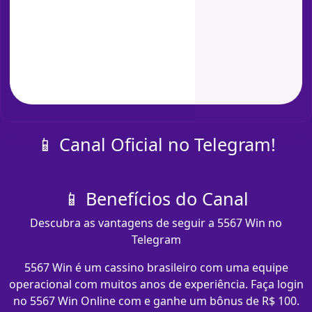
📱 Canal Oficial no Telegram!
📱 Benefícios do Canal
Descubra as vantagens de seguir a 5567 Win no
Telegram
5567 Win é um cassino brasileiro com uma equipe
operacional com muitos anos de experiência. Faça login
no 5567 Win Online com e ganhe um bônus de R$ 100.