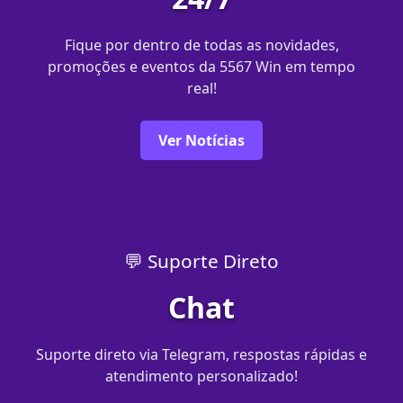
Fique por dentro de todas as novidades,
promoções e eventos da 5567 Win em tempo
real!
Ver Notícias
💬 Suporte Direto
Chat
Suporte direto via Telegram, respostas rápidas e
atendimento personalizado!