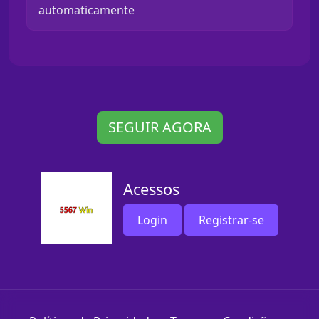
automaticamente
SEGUIR AGORA
Acessos
Login
Registrar-se