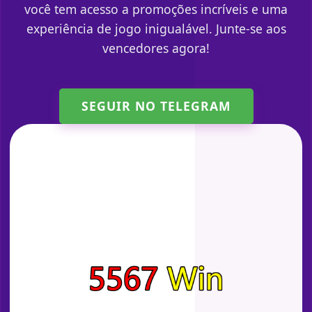
você tem acesso a promoções incríveis e uma
experiência de jogo inigualável. Junte-se aos
vencedores agora!
SEGUIR NO TELEGRAM