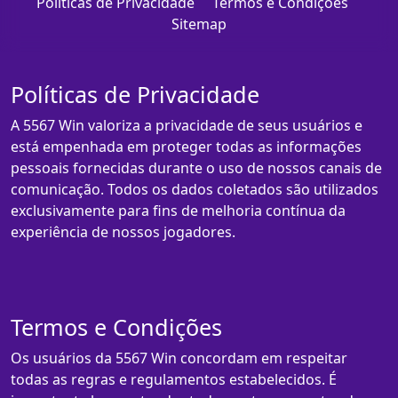
Políticas de Privacidade
Termos e Condições
Sitemap
Políticas de Privacidade
A 5567 Win valoriza a privacidade de seus usuários e
está empenhada em proteger todas as informações
pessoais fornecidas durante o uso de nossos canais de
comunicação. Todos os dados coletados são utilizados
exclusivamente para fins de melhoria contínua da
experiência de nossos jogadores.
Termos e Condições
Os usuários da 5567 Win concordam em respeitar
todas as regras e regulamentos estabelecidos. É