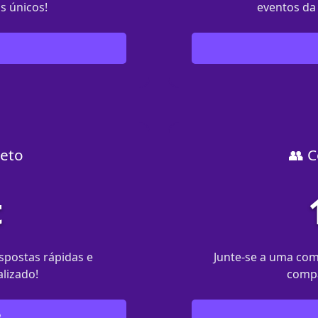
s únicos!
eventos da
reto
👥 
t
espostas rápidas e
Junte-se a uma com
lizado!
compa
e