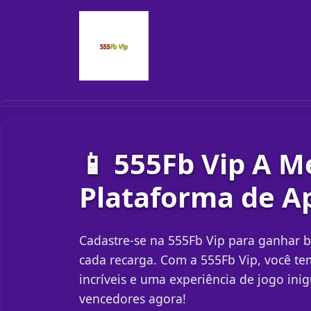
📱 555Fb Vip A M
Plataforma de A
Cadastre-se na 555Fb Vip para ganhar 
cada recarga. Com a 555Fb Vip, você t
incríveis e uma experiência de jogo inig
vencedores agora!