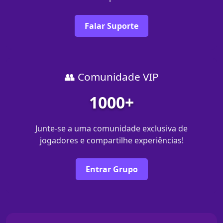
Falar Suporte
👥 Comunidade VIP
1000+
Junte-se a uma comunidade exclusiva de
jogadores e compartilhe experiências!
Entrar Grupo