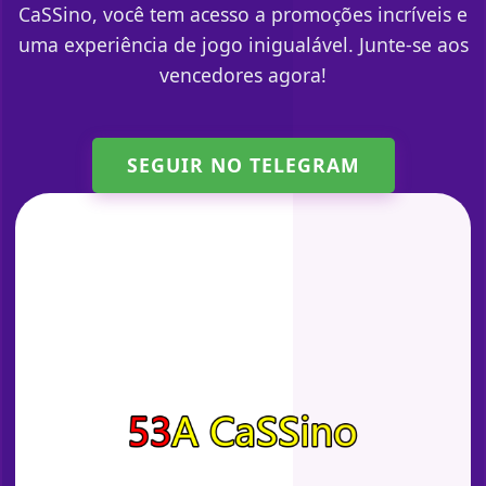
CaSSino, você tem acesso a promoções incríveis e
uma experiência de jogo inigualável. Junte-se aos
vencedores agora!
SEGUIR NO TELEGRAM