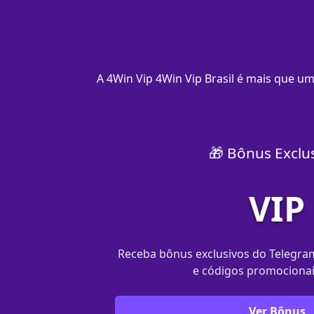
A 4Win Vip 4Win Vip Brasil é mais que 
🎁 Bônus Exclu
VIP
Receba bônus exclusivos do Telegra
e códigos promocionai
Ver Bônus