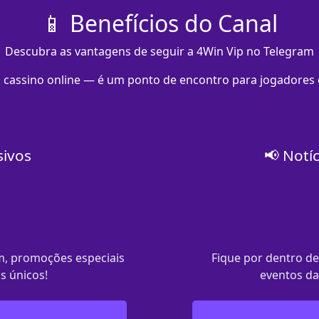
📱 Benefícios do Canal
Descubra as vantagens de seguir a 4Win Vip no Telegram
um cassino online — é um ponto de encontro para jogadore
sivos
📢 Notí
m, promoções especiais
Fique por dentro d
s únicos!
eventos da