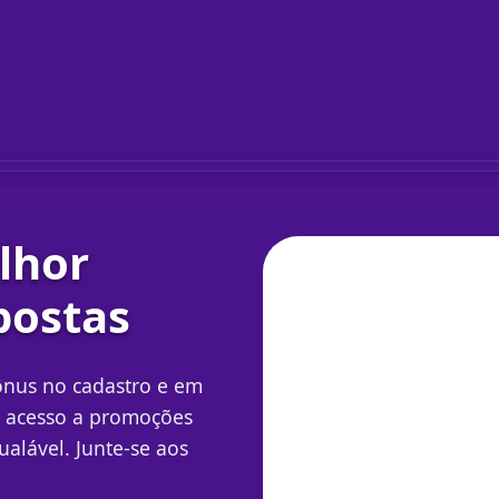
lhor
postas
ônus no cadastro e em
m acesso a promoções
ualável. Junte-se aos