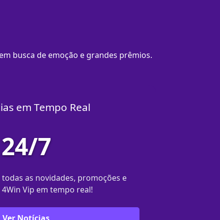
s em busca de emoção e grandes prêmios.
cias em Tempo Real
24/7
e todas as novidades, promoções e
 4Win Vip em tempo real!
Ver Notícias