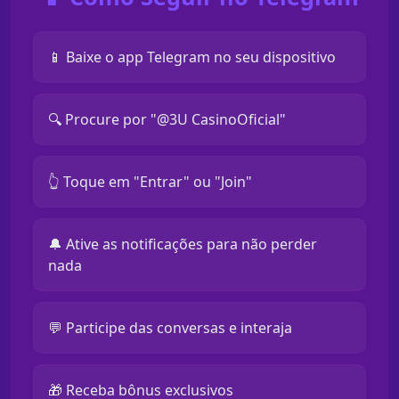
📱 Baixe o app Telegram no seu dispositivo
🔍 Procure por "@3U CasinoOficial"
👆 Toque em "Entrar" ou "Join"
🔔 Ative as notificações para não perder
nada
💬 Participe das conversas e interaja
🎁 Receba bônus exclusivos