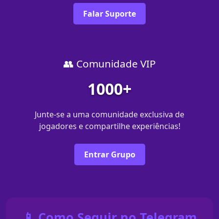
Falar Suporte
👥 Comunidade VIP
1000+
Junte-se a uma comunidade exclusiva de
jogadores e compartilhe experiências!
Entrar Grupo
📱 Como Seguir no Telegram