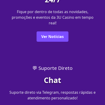
Fique por dentro de todas as novidades,
promoções e eventos da 3U Casino em tempo
real!
Ver Notícias
💬 Suporte Direto
Chat
Suporte direto via Telegram, respostas rápidas e
atendimento personalizado!