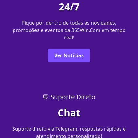
24/7
Fique por dentro de todas as novidades,
promoções e eventos da 365Win.Com em tempo
real!
Ver Notícias
💬 Suporte Direto
Chat
Suporte direto via Telegram, respostas rápidas e
atendimento personalizado!