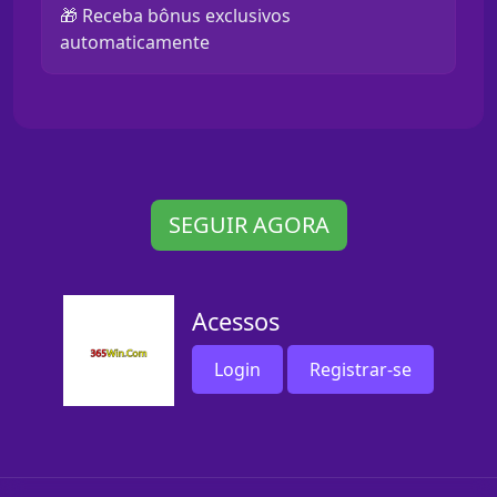
🎁 Receba bônus exclusivos
automaticamente
SEGUIR AGORA
Acessos
Login
Registrar-se