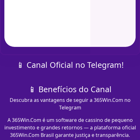
📱 Canal Oficial no Telegram!
📱 Benefícios do Canal
Descubra as vantagens de seguir a 365Win.Com no
Telegram
A 365Win.Com é um software de cassino de pequeno
investimento e grandes retornos — a plataforma oficial
365Win.Com Brasil garante justiça e transparência.