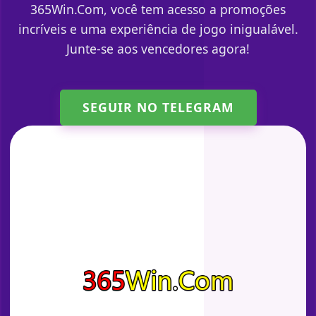
365Win.Com, você tem acesso a promoções
incríveis e uma experiência de jogo inigualável.
Junte-se aos vencedores agora!
SEGUIR NO TELEGRAM