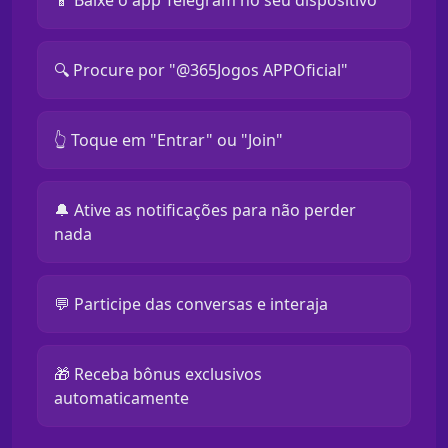
📱 Baixe o app Telegram no seu dispositivo
🔍 Procure por "@365Jogos APPOficial"
👆 Toque em "Entrar" ou "Join"
🔔 Ative as notificações para não perder
nada
💬 Participe das conversas e interaja
🎁 Receba bônus exclusivos
automaticamente