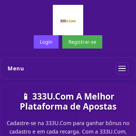
Login
Registrar-se
Menu
📱 333U.Com A Melhor
Plataforma de Apostas
Cadastre-se na 333U.Com para ganhar bônus no
cadastro e em cada recarga. Com a 333U.Com,