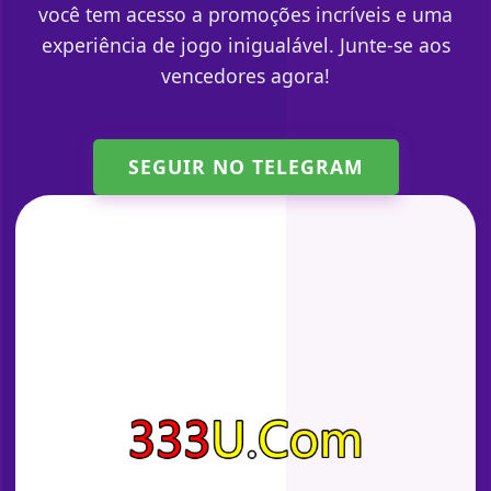
você tem acesso a promoções incríveis e uma
experiência de jogo inigualável. Junte-se aos
vencedores agora!
SEGUIR NO TELEGRAM