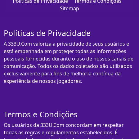
Políticas de Privacidade
Termos e Condições
Sitemap
Políticas de Privacidade
A 333U.Com valoriza a privacidade de seus usuários e
está empenhada em proteger todas as informações
pessoais fornecidas durante o uso de nossos canais de
comunicação. Todos os dados coletados são utilizados
exclusivamente para fins de melhoria contínua da
experiência de nossos jogadores.
Termos e Condições
Os usuários da 333U.Com concordam em respeitar
todas as regras e regulamentos estabelecidos. É