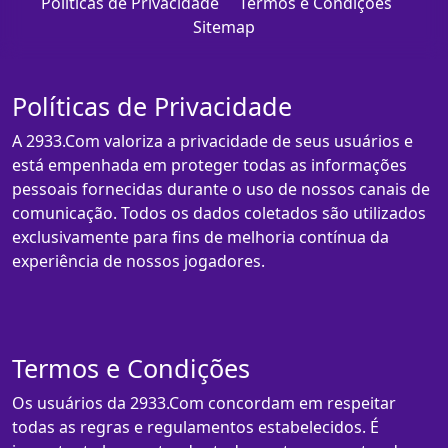
Políticas de Privacidade
Termos e Condições
Sitemap
Políticas de Privacidade
A 2933.Com valoriza a privacidade de seus usuários e
está empenhada em proteger todas as informações
pessoais fornecidas durante o uso de nossos canais de
comunicação. Todos os dados coletados são utilizados
exclusivamente para fins de melhoria contínua da
experiência de nossos jogadores.
Termos e Condições
Os usuários da 2933.Com concordam em respeitar
todas as regras e regulamentos estabelecidos. É