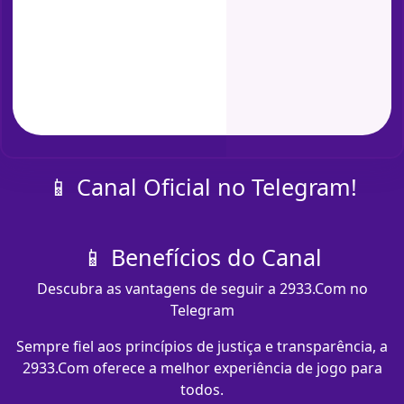
📱 Canal Oficial no Telegram!
📱 Benefícios do Canal
Descubra as vantagens de seguir a 2933.Com no
Telegram
Sempre fiel aos princípios de justiça e transparência, a
2933.Com oferece a melhor experiência de jogo para
todos.