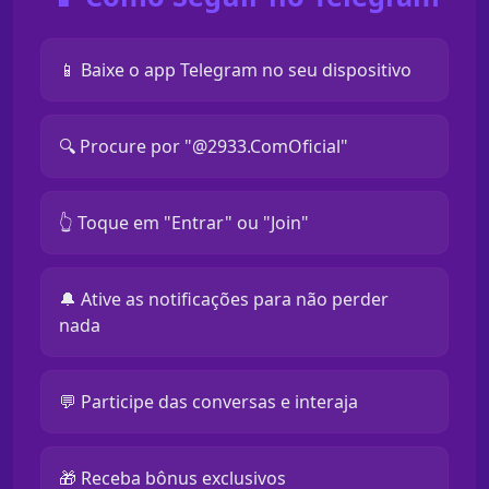
📱 Baixe o app Telegram no seu dispositivo
🔍 Procure por "@2933.ComOficial"
👆 Toque em "Entrar" ou "Join"
🔔 Ative as notificações para não perder
nada
💬 Participe das conversas e interaja
🎁 Receba bônus exclusivos