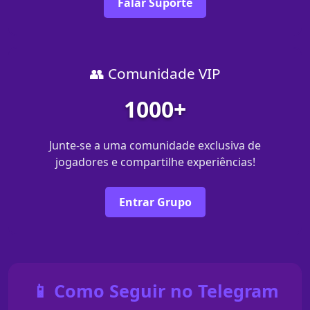
Falar Suporte
👥 Comunidade VIP
1000+
Junte-se a uma comunidade exclusiva de
jogadores e compartilhe experiências!
Entrar Grupo
📱 Como Seguir no Telegram