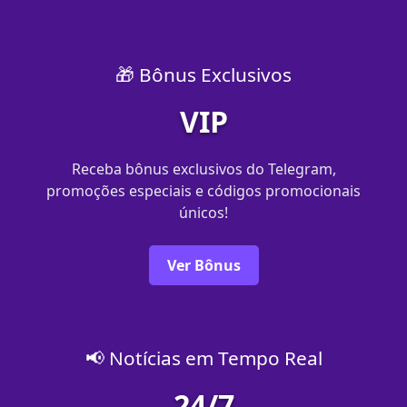
🎁 Bônus Exclusivos
VIP
Receba bônus exclusivos do Telegram,
promoções especiais e códigos promocionais
únicos!
Ver Bônus
📢 Notícias em Tempo Real
24/7