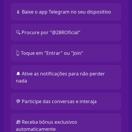
📱 Baixe o app Telegram no seu dispositivo
🔍 Procure por "@28ROficial"
👆 Toque em "Entrar" ou "Join"
🔔 Ative as notificações para não perder
nada
💬 Participe das conversas e interaja
🎁 Receba bônus exclusivos
automaticamente