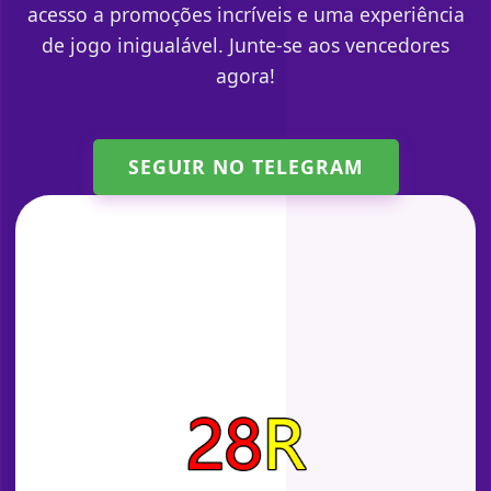
acesso a promoções incríveis e uma experiência
de jogo inigualável. Junte-se aos vencedores
agora!
SEGUIR NO TELEGRAM