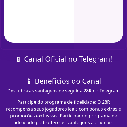
📱 Canal Oficial no Telegram!
📱 Benefícios do Canal
Descubra as vantagens de seguir a 28R no Telegram
Participe do programa de fidelidade: O 28R
recompensa seus jogadores leais com bônus extras e
promoções exclusivas. Participar do programa de
fidelidade pode oferecer vantagens adicionais.