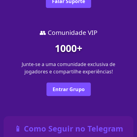
Falar Suporte
👥 Comunidade VIP
1000+
Junte-se a uma comunidade exclusiva de
jogadores e compartilhe experiências!
Entrar Grupo
📱 Como Seguir no Telegram