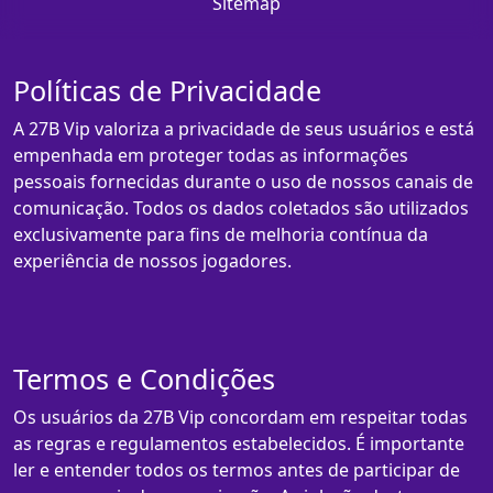
Sitemap
Políticas de Privacidade
A 27B Vip valoriza a privacidade de seus usuários e está
empenhada em proteger todas as informações
pessoais fornecidas durante o uso de nossos canais de
comunicação. Todos os dados coletados são utilizados
exclusivamente para fins de melhoria contínua da
experiência de nossos jogadores.
Termos e Condições
Os usuários da 27B Vip concordam em respeitar todas
as regras e regulamentos estabelecidos. É importante
ler e entender todos os termos antes de participar de