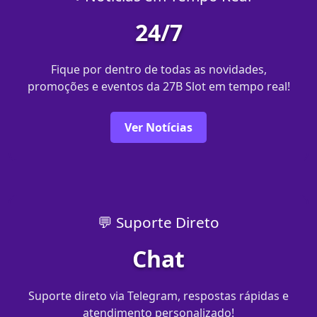
24/7
Fique por dentro de todas as novidades,
promoções e eventos da 27B Slot em tempo real!
Ver Notícias
💬 Suporte Direto
Chat
Suporte direto via Telegram, respostas rápidas e
atendimento personalizado!