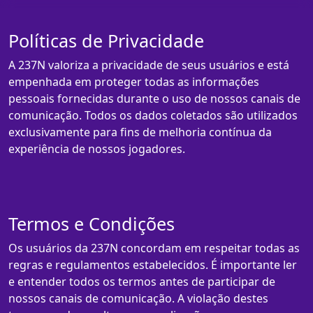
Políticas de Privacidade
A 237N valoriza a privacidade de seus usuários e está
empenhada em proteger todas as informações
pessoais fornecidas durante o uso de nossos canais de
comunicação. Todos os dados coletados são utilizados
exclusivamente para fins de melhoria contínua da
experiência de nossos jogadores.
Termos e Condições
Os usuários da 237N concordam em respeitar todas as
regras e regulamentos estabelecidos. É importante ler
e entender todos os termos antes de participar de
nossos canais de comunicação. A violação destes