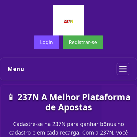
Login
Registrar-se
Menu
📱 237N A Melhor Plataforma
de Apostas
Cadastre-se na 237N para ganhar bônus no
cadastro e em cada recarga. Com a 237N, você