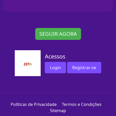
SEGUIR AGORA
Acessos
Login
Registrar-se
Políticas de Privacidade
Termos e Condições
Sitemap