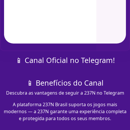
📱 Canal Oficial no Telegram!
📱 Benefícios do Canal
Descubra as vantagens de seguir a 237N no Telegram
A plataforma 237N Brasil suporta os jogos mais
modernos — a 237N garante uma experiência completa
e protegida para todos os seus membros.