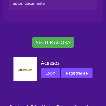
automaticamente
SEGUIR AGORA
Acessos
Login
Registrar-se