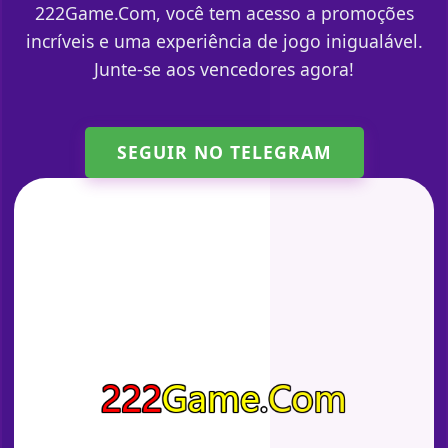
222Game.Com, você tem acesso a promoções
incríveis e uma experiência de jogo inigualável.
Junte-se aos vencedores agora!
SEGUIR NO TELEGRAM