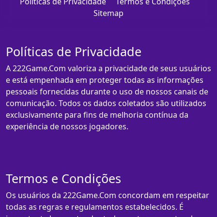
Políticas de Privacidade
Termos e Condições
Sitemap
Políticas de Privacidade
A 222Game.Com valoriza a privacidade de seus usuários
e está empenhada em proteger todas as informações
pessoais fornecidas durante o uso de nossos canais de
comunicação. Todos os dados coletados são utilizados
exclusivamente para fins de melhoria contínua da
experiência de nossos jogadores.
Termos e Condições
Os usuários da 222Game.Com concordam em respeitar
todas as regras e regulamentos estabelecidos. É