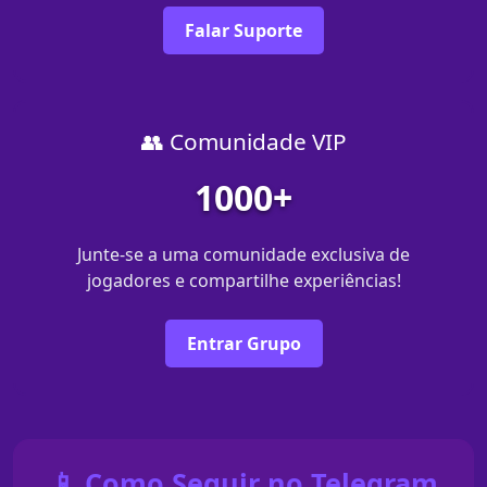
Falar Suporte
👥 Comunidade VIP
1000+
Junte-se a uma comunidade exclusiva de
jogadores e compartilhe experiências!
Entrar Grupo
📱 Como Seguir no Telegram