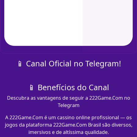
📱 Canal Oficial no Telegram!
📱 Benefícios do Canal
Descubra as vantagens de seguir a 222Game.Com no
Telegram
A 222Game.Com é um cassino online profissional — os
jogos da plataforma 222Game.Com Brasil são diversos,
imersivos e de altíssima qualidade.