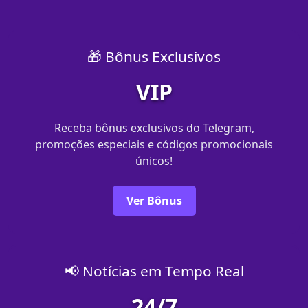
🎁 Bônus Exclusivos
VIP
Receba bônus exclusivos do Telegram,
promoções especiais e códigos promocionais
únicos!
Ver Bônus
📢 Notícias em Tempo Real
24/7