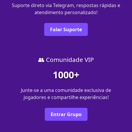
Suporte direto via Telegram, respostas rápidas e
atendimento personalizado!
Falar Suporte
👥 Comunidade VIP
1000+
Junte-se a uma comunidade exclusiva de
jogadores e compartilhe experiências!
Entrar Grupo