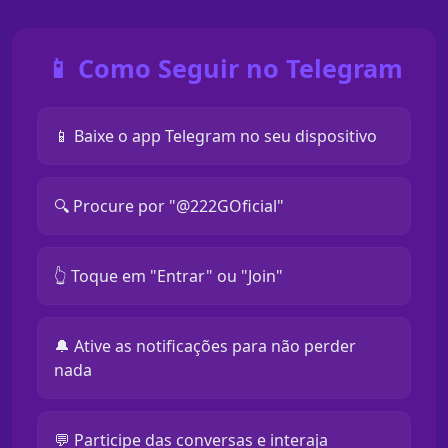
📱 Como Seguir no Telegram
📱 Baixe o app Telegram no seu dispositivo
🔍 Procure por "@222GOficial"
👆 Toque em "Entrar" ou "Join"
🔔 Ative as notificações para não perder
nada
💬 Participe das conversas e interaja