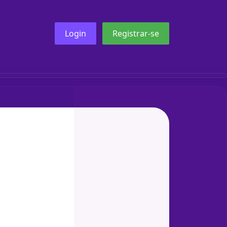
Login
Registrar-se