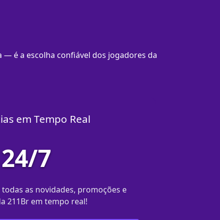
 — é a escolha confiável dos jogadores da
cias em Tempo Real
24/7
e todas as novidades, promoções e
da 211Br em tempo real!