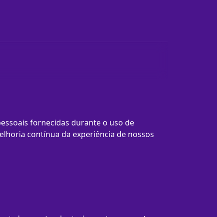
pessoais fornecidas durante o uso de
elhoria contínua da experiência de nossos