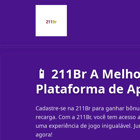
📱 211Br A Melh
Plataforma de A
Cadastre-se na 211Br para ganhar bônu
recarga. Com a 211Br, você tem acesso a
uma experiência de jogo inigualável. J
agora!