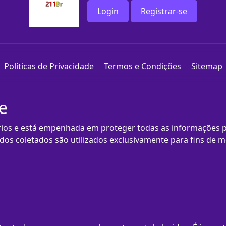
Login
Registrar-se
Políticas de Privacidade
Termos e Condições
Sitemap
de
ários e está empenhada em proteger todas as informações 
os coletados são utilizados exclusivamente para fins de m