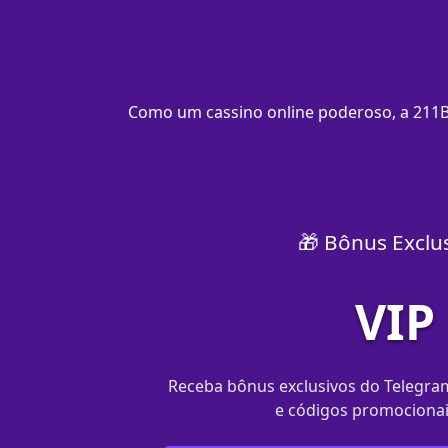
Como um cassino online poderoso, a 211Br
🎁 Bônus Exclu
VIP
Receba bônus exclusivos do Telegra
e códigos promocionai