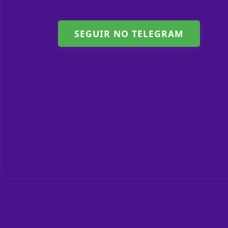
SEGUIR NO TELEGRAM