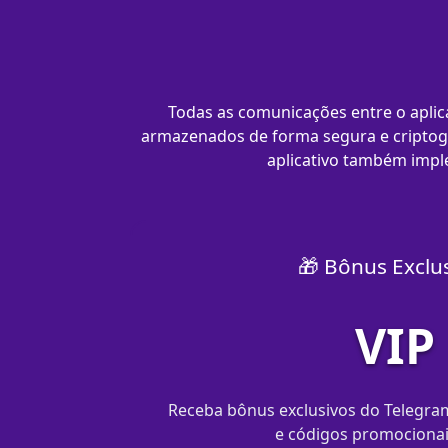
Todas as comunicações entre o aplica
armazenados de forma segura e criptogr
aplicativo também impl
🎁 Bônus Exclu
VIP
Receba bônus exclusivos do Telegra
e códigos promocionai