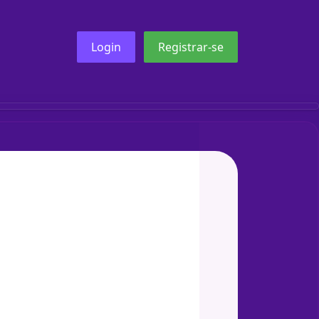
Login
Registrar-se