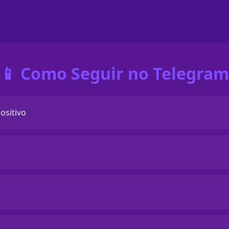
📱 Como Seguir no Telegram
ositivo