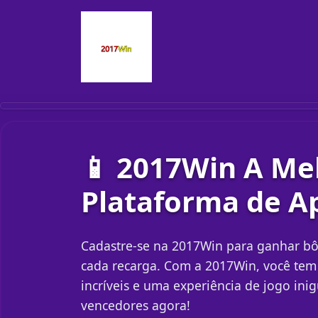
📱 2017Win A Me
Plataforma de A
Cadastre-se na 2017Win para ganhar bô
cada recarga. Com a 2017Win, você tem
incríveis e uma experiência de jogo inig
vencedores agora!