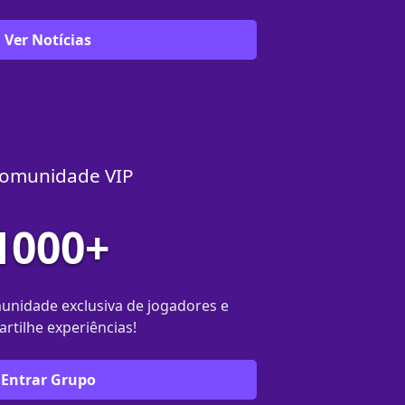
Ver Notícias
Comunidade VIP
1000+
unidade exclusiva de jogadores e
rtilhe experiências!
Entrar Grupo