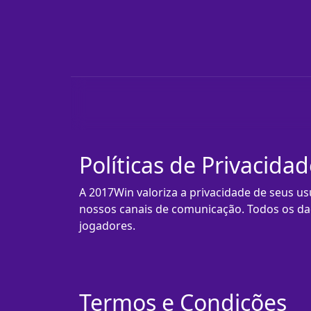
Políticas de Privacida
A 2017Win valoriza a privacidade de seus u
nossos canais de comunicação. Todos os dad
jogadores.
Termos e Condições