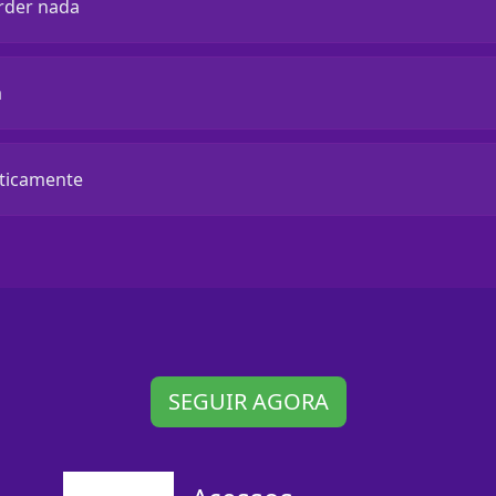
erder nada
a
aticamente
SEGUIR AGORA