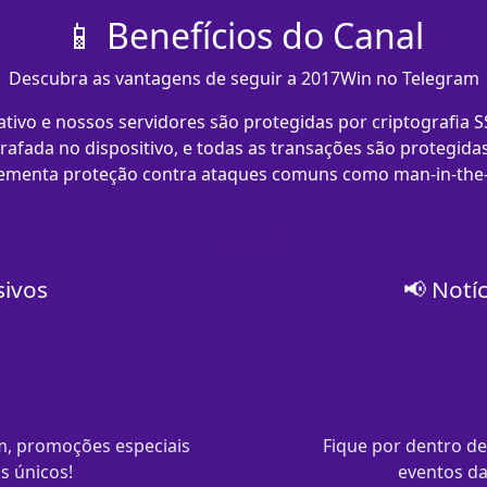
📱 Benefícios do Canal
Descubra as vantagens de seguir a 2017Win no Telegram
tivo e nossos servidores são protegidas por criptografia S
afada no dispositivo, e todas as transações são protegida
ementa proteção contra ataques comuns como man-in-the-m
sivos
📢 Notí
m, promoções especiais
Fique por dentro d
s únicos!
eventos da