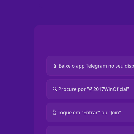
📱 Baixe o app Telegram no seu disp
🔍 Procure por "@2017WinOficial"
👆 Toque em "Entrar" ou "Join"