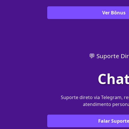
Ver Bônus
💬 Suporte Di
Cha
Suporte direto via Telegram, r
atendimento persona
Falar Suport