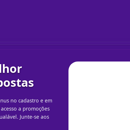
lhor
postas
nus no cadastro e em
 acesso a promoções
ualável. Junte-se aos