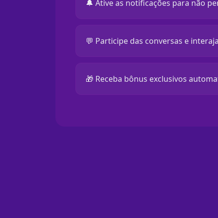
🔔 Ative as notificações para não p
💬 Participe das conversas e interaj
🎁 Receba bônus exclusivos autom