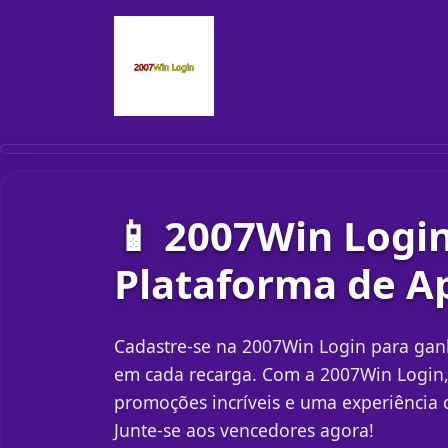
📱 2007Win Logi
Plataforma de A
Cadastre-se na 2007Win Login para gan
em cada recarga. Com a 2007Win Login,
promoções incríveis e uma experiência d
Junte-se aos vencedores agora!