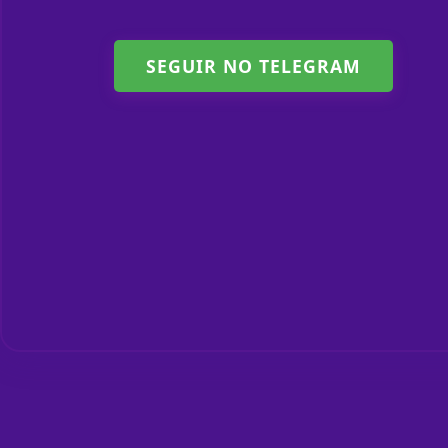
SEGUIR NO TELEGRAM