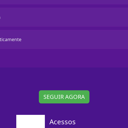
a
aticamente
SEGUIR AGORA
Acessos