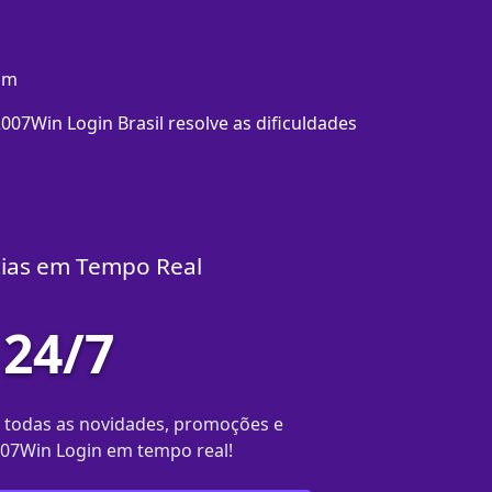
am
07Win Login Brasil resolve as dificuldades
cias em Tempo Real
24/7
e todas as novidades, promoções e
007Win Login em tempo real!