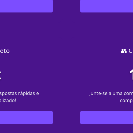
reto
👥 
t
espostas rápidas e
Junte-se a uma com
lizado!
compa
e